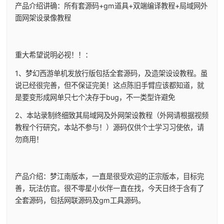
产品介绍讲确：所有套源码+gm道具+双端编译教程+局域网外
面网架设录像教程
重大希望说明必视！！：
1、
梦幻西游单机
发放行版包括全套源码，及造架设设教程。虽
说已经很完善，但不保证完美！这点陈旧手臂应该都知道，就
是要变形成网单只七个决存于bug，不一类型许避免
2、本站录制终细致其局域网及外网架设教程（外网请根据视频
教程个行研究，本站不参与！）源码仅供个士学习习使依，请
勿商用！
产品介绍：梦江南版本，一直是很受欢迎的正宗版本，目标完
善，玩法仿官。很不零星小伙伴一直在找，今天日终于含有了
全套源码，包括网联源码及gm工具源码。