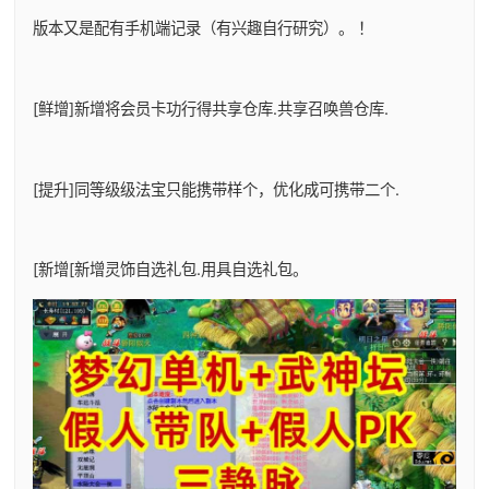
版本又是配有手机端记录（有兴趣自行研究）。 ！
[鲜增]新增将会员卡功行得共享仓库.共享召唤兽仓库.
[提升]同等级级法宝只能携带样个，优化成可携带二个.
[新增[新增灵饰自选礼包.用具自选礼包。