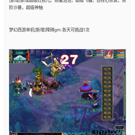
[新增]新增超级红孩儿。恶魔泡泡，超级飞镰，自在心思袁，进
阶沙暴，超级神柚
梦幻西游单机
[新增[障碍gm.各天可挑战1次