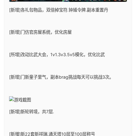
[新增]各礼包物品，双倍掉宝符.钟馗令牌.副本重置丹
[新增]门仿官房屋系统，优化房屋
[所增]改动比武大会，1v1.3v3.5v5模化，优化比武
[新增]门新童子里气，副本brag挑战每天可以挑战3次。
[新增]新轮转境，共7层.
[新増]新22套新祥瑞.通天塔10层至100层称号